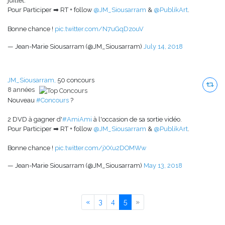
juillet.
Pour Participer ➡ RT + follow
@JM_Siousarram
&
@PublikArt
.
Bonne chance !
pic.twitter.com/N7uGqDzouV
— Jean-Marie Siousarram (@JM_Siousarram)
July 14, 2018
JM_Siousarram,
50 concours
8 années
Nouveau
#Concours
?
2 DVD à gagner d'
#AmiAmi
à l'occasion de sa sortie vidéo.
Pour Participer ➡ RT + follow
@JM_Siousarram
&
@PublikArt
.
Bonne chance !
pic.twitter.com/jXXu2DOMWw
— Jean-Marie Siousarram (@JM_Siousarram)
May 13, 2018
Previous
Next
«
3
4
5
»