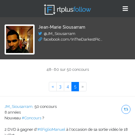
Jean-Marie Siousarram
@JM_Siousarram
facebook.com/InTheDarkestPic…
48- 60 sur 50 concours
Previous
Next
«
3
4
5
»
JM_Siousarram,
50 concours
8 années
Nouveau
#Concours
?
2 DVD à gagner d'
#IlFiglioManuel
à l'occasion de sa sortie vidéo le 18