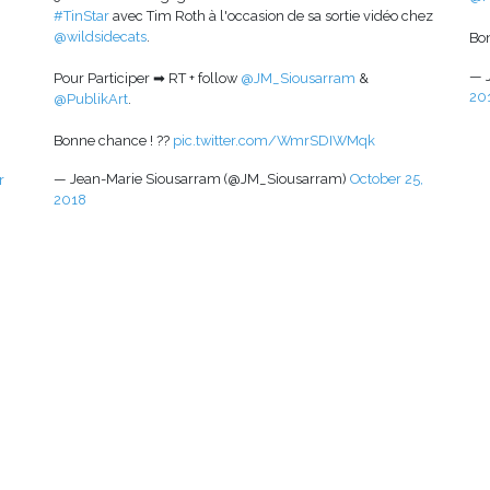
#TinStar
avec Tim Roth à l'occasion de sa sortie vidéo chez
@wildsidecats
.
Bo
— 
Pour Participer ➡ RT + follow
@JM_Siousarram
&
20
@PublikArt
.
Bonne chance ! ??
pic.twitter.com/WmrSDIWMqk
— Jean-Marie Siousarram (@JM_Siousarram)
October 25,
r
2018