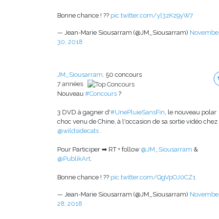
Bonne chance ! ??
pic.twitter.com/yl3zKz9yW7
— Jean-Marie Siousarram (@JM_Siousarram)
Novembe
30, 2018
JM_Siousarram,
50 concours
7 années
Nouveau
#Concours
?
3 DVD à gagner d'
#UnePluieSansFin
, le nouveau polar
choc venu de Chine, à l'occasion de sa sortie vidéo chez
@wildsidecats
.
Pour Participer ➡ RT + follow
@JM_Siousarram
&
@PublikArt
.
Bonne chance ! ??
pic.twitter.com/QgVpOJ0CZ1
— Jean-Marie Siousarram (@JM_Siousarram)
Novembe
28, 2018