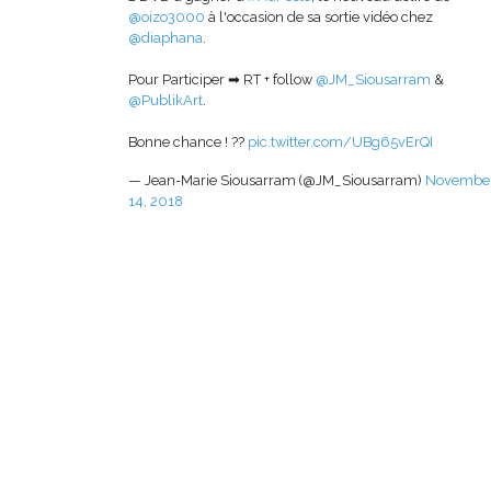
@oizo3000
à l'occasion de sa sortie vidéo chez
@diaphana
.
Pour Participer ➡ RT + follow
@JM_Siousarram
&
@PublikArt
.
Bonne chance ! ??
pic.twitter.com/UBg65vErQI
— Jean-Marie Siousarram (@JM_Siousarram)
Novembe
14, 2018