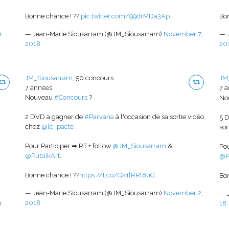
Bonne chance ! ??
pic.twitter.com/99drMDa3Ap
Bo
r
— Jean-Marie Siousarram (@JM_Siousarram)
November 7,
— 
2018
20
JM_Siousarram,
50 concours
JM
7 années
7 
Nouveau
#Concours
?
No
2 DVD à gagner de
#Parvana
à l'occasion de sa sortie vidéo
5 
chez
@le_pacte
.
sor
Pour Participer ➡ RT + follow
@JM_Siousarram
&
Pou
@PublikArt
.
@P
Bonne chance ! ??
https://t.co/Qk1lRRl8uG
Bo
— Jean-Marie Siousarram (@JM_Siousarram)
November 2,
— 
2018
r
18,