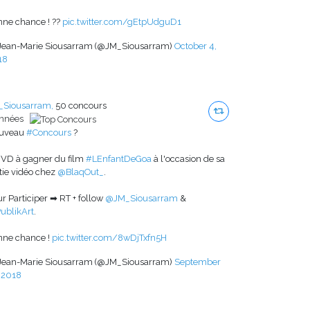
nne chance ! ??
pic.twitter.com/gEtpUdguD1
Jean-Marie Siousarram (@JM_Siousarram)
October 4,
18
_Siousarram,
50 concours
années
uveau
#Concours
?
DVD à gagner du film
#LEnfantDeGoa
à l'occasion de sa
tie vidéo chez
@BlaqOut_
.
r Participer ➡ RT + follow
@JM_Siousarram
&
ublikArt
.
nne chance !
pic.twitter.com/8wDjTxfn5H
Jean-Marie Siousarram (@JM_Siousarram)
September
 2018