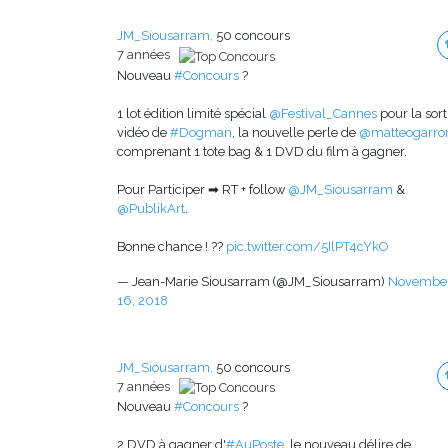
JM_Siousarram,
50 concours
7 années
Nouveau
#Concours
?
1 lot édition limité spécial
@Festival_Cannes
pour la sort
vidéo de
#Dogman
, la nouvelle perle de
@matteogarro
comprenant 1 tote bag & 1 DVD du film à gagner.
Pour Participer ➡ RT + follow
@JM_Siousarram
&
@PublikArt
.
Bonne chance ! ??
pic.twitter.com/5IlPT4cYkO
— Jean-Marie Siousarram (@JM_Siousarram)
Novembe
16, 2018
JM_Siousarram,
50 concours
7 années
Nouveau
#Concours
?
2 DVD à gagner d'
#AuPoste
, le nouveau délire de