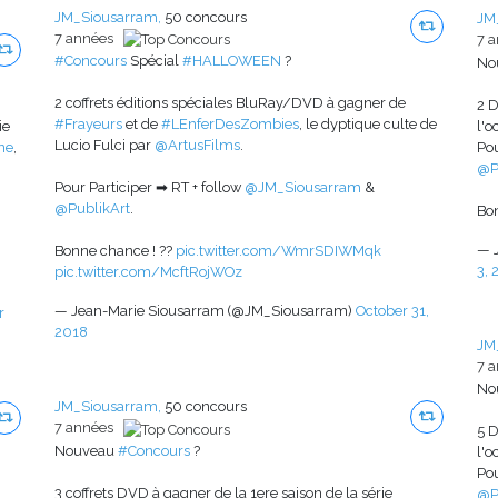
JM_Siousarram,
50 concours
JM
7 années
7 
#Concours
Spécial
#HALLOWEEN
?
No
2 coffrets éditions spéciales BluRay/DVD à gagner de
2 D
#Frayeurs
et de
#LEnferDesZombies
, le dyptique culte de
ie
l'o
Lucio Fulci par
@ArtusFilms
.
ne
,
Pou
@P
Pour Participer ➡ RT + follow
@JM_Siousarram
&
@PublikArt
.
Bo
— 
Bonne chance ! ??
pic.twitter.com/WmrSDIWMqk
3, 
pic.twitter.com/McftRojWOz
— Jean-Marie Siousarram (@JM_Siousarram)
October 31,
r
2018
JM
7 
No
JM_Siousarram,
50 concours
7 années
5 D
Nouveau
#Concours
?
l'o
Pou
3 coffrets DVD à gagner de la 1ere saison de la série
@P