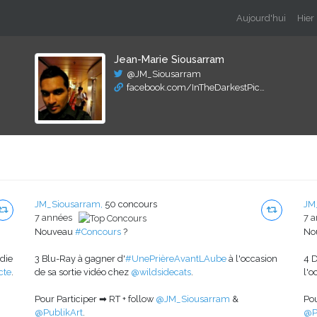
Aujourd'hui
Hier
Jean-Marie Siousarram
@JM_Siousarram
facebook.com/InTheDarkestPic…
JM_Siousarram,
50 concours
JM
7 années
7 
Nouveau
#Concours
?
No
die
3 Blu-Ray à gagner d'
#UnePrièreAvantLAube
à l'occasion
4 
cte
.
de sa sortie vidéo chez
@wildsidecats
.
l'o
Pour Participer ➡ RT + follow
@JM_Siousarram
&
Pou
@PublikArt
.
@P