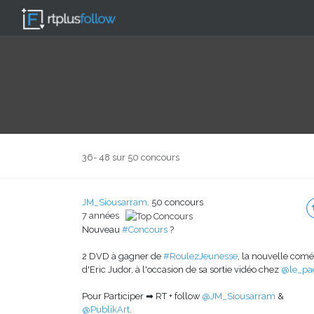
36- 48 sur 50 concours
JM_Siousarram,
50 concours
7 années
Nouveau
#Concours
?
2 DVD à gagner de
#RoulezJeunesse
, la nouvelle comé
d'Eric Judor, à l'occasion de sa sortie vidéo chez
@le_pa
Pour Participer ➡ RT + follow
@JM_Siousarram
&
@PublikArt
.