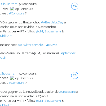
_Siousarram,
50 concours
années
uveau
#Concours
?
VD à gagner du thriller choc
#ABeautifulDay
à
ccasion de sa sortie vidéo le 5 septembre.
r Participer ➡ RT + follow
@JM_Siousarram
&
ublikArt
.
nne chance !
pic.twitter.com/ixGP4BNz1K
Jean-Marie Siousarram (@JM_Siousarram)
September
2018
_Siousarram,
50 concours
années
uveau
#Concours
?
VD à gagner de la nouvelle adaptation de
#CrocBlanc
à
ccasion de sa sortie vidéo le 29 août.
r Participer ➡ RT + follow
@JM_Siousarram
&
ublikArt
.