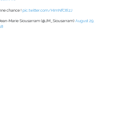
nne chance !
pic.twitter.com/HImNfC8lzJ
Jean-Marie Siousarram (@JM_Siousarram)
August 29,
18