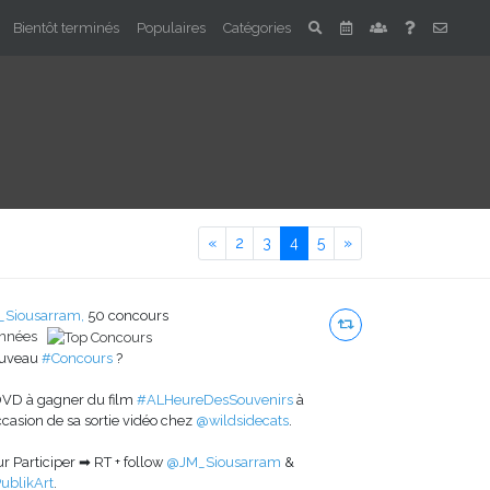
Bientôt terminés
Populaires
Catégories
Previous
Next
«
2
3
4
5
»
_Siousarram,
50 concours
années
uveau
#Concours
?
DVD à gagner du film
#ALHeureDesSouvenirs
à
ccasion de sa sortie vidéo chez
@wildsidecats
.
r Participer ➡ RT + follow
@JM_Siousarram
&
ublikArt
.