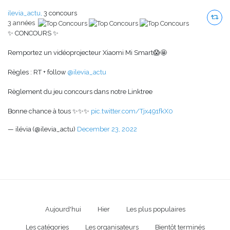
ilevia_actu,
3 concours
3 années
✨ CONCOURS ✨
Remportez un vidéoprojecteur Xiaomi Mi Smart😱🤩
Règles : RT + follow
@ilevia_actu
Règlement du jeu concours dans notre Linktree
Bonne chance à tous ✨✨✨
pic.twitter.com/Tjx491fkX0
— ilévia (@ilevia_actu)
December 23, 2022
Aujourd'hui
Hier
Les plus populaires
Les catégories
Les organisateurs
Bientôt terminés