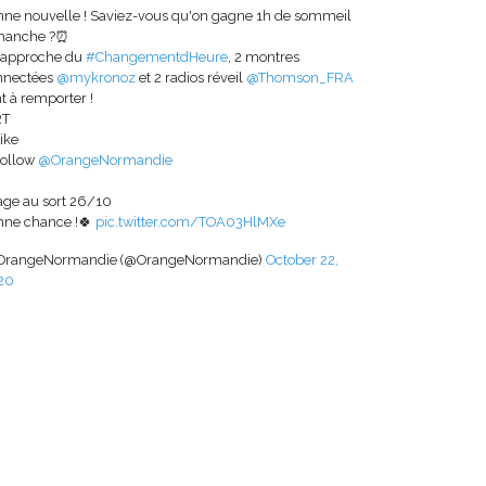
nne nouvelle ! Saviez-vous qu'on gagne 1h de sommeil
manche ?⏰
l'approche du
#ChangementdHeure
, 2 montres
nnectées
@mykronoz
et 2 radios réveil
@Thomson_FRA
t à remporter !
RT
ike
Follow
@OrangeNormandie
age au sort 26/10
nne chance !🍀
pic.twitter.com/TOA03HlMXe
OrangeNormandie (@OrangeNormandie)
October 22,
20