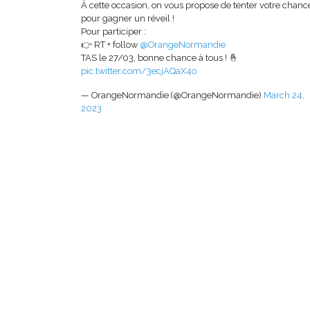
À cette occasion, on vous propose de tenter votre chanc
pour gagner un réveil !
Pour participer :
👉 RT + follow
@OrangeNormandie
TAS le 27/03, bonne chance à tous ! 🤞
pic.twitter.com/3ecjAQaX4o
— OrangeNormandie (@OrangeNormandie)
March 24,
2023