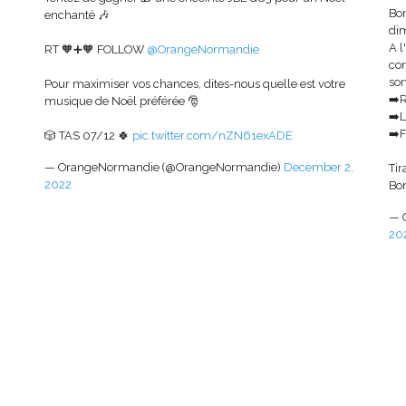
Bo
enchanté 🎶
di
A 
RT 🧡➕🧡 FOLLOW
@OrangeNormandie
co
son
Pour maximiser vos chances, dites-nous quelle est votre
➡️
musique de Noël préférée 🎅
➡️L
➡️
🎲 TAS 07/12 🍀
pic.twitter.com/nZN61exADE
— OrangeNormandie (@OrangeNormandie)
December 2,
Tir
2022
Bo
— 
20