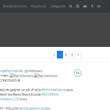
Bientôt terminés
Populaires
Catégories
Previous
Next
«
1
2
3
»
angeNormandie,
33 concours
années
 CONCOURS 🚨
tez de gagner un joli 🏉 et le 👕
#XVdeFrance
pour
tenir les Bleus face à Ecosse
#ECOFRAN
ixNations_FR
2021
 RT + FOLLOW
@OrangeNormandie