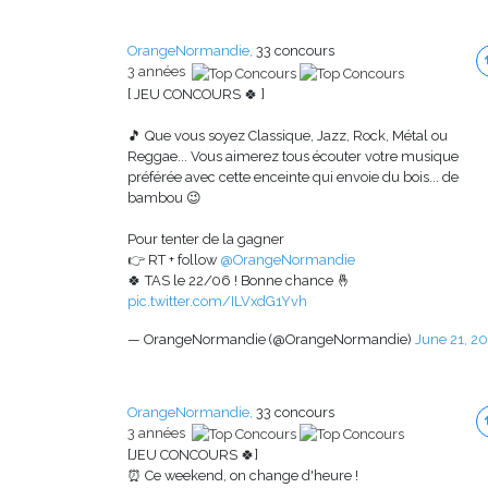
OrangeNormandie,
33 concours
3 années
[ JEU CONCOURS 🍀 ]
🎵 Que vous soyez Classique, Jazz, Rock, Métal ou
Reggae... Vous aimerez tous écouter votre musique
préférée avec cette enceinte qui envoie du bois... de
bambou 😉
Pour tenter de la gagner
👉 RT + follow
@OrangeNormandie
🍀 TAS le 22/06 ! Bonne chance 🤞
pic.twitter.com/ILVxdG1Yvh
— OrangeNormandie (@OrangeNormandie)
June 21, 2
OrangeNormandie,
33 concours
3 années
[JEU CONCOURS 🍀]
⏰ Ce weekend, on change d'heure !