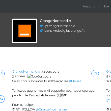
Aujourd'hui
Hier
OrangeNormandie
@OrangeNormandie
bienvivreledigital.orange.fr…
OrangeNormandie,
33 concours
Or
3 années
5 
Ce soir nous sommes tous💯% avec les
#Bleues
🚨
Tentez de gagner votre kit supporter pour les encourager
Ten
pendant le 𝐓𝐨𝐮𝐫𝐧𝐨𝐢 𝐝𝐞 𝐅𝐫𝐚𝐧𝐜𝐞 ! 🇫🇷🧡
sou
@S
Pour participer :
⚽ RT + FOLLOW
@OrangeNormandie
🔁