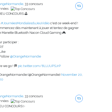
angeNormandie,
33 concours
années
️ JEU CONCOURS 🕹️
s
#JournéesMondialesduJeuVidéo
c'est ce week-end !
mmencez dès maintenant à jouer et tentez de gagner
e Manette Bluetooth Nacon Cloud Gaming 🎮
r participer :
 RT
 Like
 Follow
@OrangeNormandie
e we go ! 🏁
pic.twitter.com/8LUJUPSJrP
OrangeNormandie (@OrangeNormandie)
November 20,
20
angeNormandie,
33 concours
années
EU CONCOURS✨