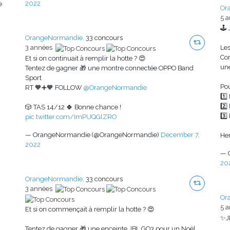
2022
e
Or
5 
🕹
OrangeNormandie,
33 concours
3 années
Le
Co
Et si on continuait à remplir la hotte ? 😍
un
Tentez de gagner 🎁 une montre connectée OPPO Band
Sport
Pou
RT 🧡➕🧡 FOLLOW
@OrangeNormandie
1️⃣
2️⃣
🎲 TAS 14/12 🍀 Bonne chance !
3️⃣
pic.twitter.com/ImPUQGlZRO
— OrangeNormandie (@OrangeNormandie)
December 7,
Her
2022
— 
20
OrangeNormandie,
33 concours
3 années
Or
5 
Et si on commençait à remplir la hotte ? 😍
✨J
Tentez de gagner 🎁 une enceinte JBL GO3 pour un Noël