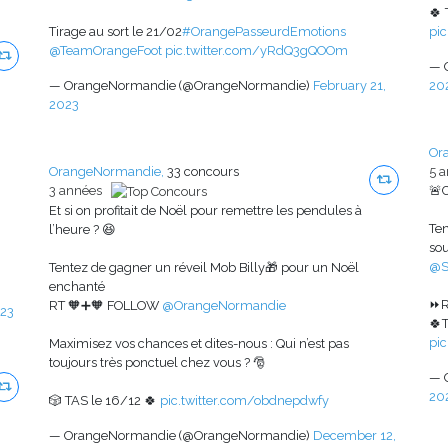
🍀 
Tirage au sort le 21/02
#OrangePasseurdEmotions
pi
@TeamOrangeFoot
pic.twitter.com/yRdQ3gQOOm
— 
— OrangeNormandie (@OrangeNormandie)
February 21,
20
2023
Or
OrangeNormandie,
33 concours
5 
3 années
🚨
Et si on profitait de Noël pour remettre les pendules à
Ten
l’heure ? 😆
sou
@S
Tentez de gagner un réveil Mob Billy🎁 pour un Noël
enchanté
⏩R
RT 🧡➕🧡 FOLLOW
@OrangeNormandie
023
🍀
pi
Maximisez vos chances et dites-nous : Qui n’est pas
toujours très ponctuel chez vous ? 🎅
— 
20
🎲 TAS le 16/12 🍀
pic.twitter.com/obdnepdwfy
— OrangeNormandie (@OrangeNormandie)
December 12,