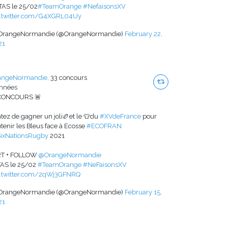
TAS le 25/02
#TeamOrange
#NefaisonsXV
c.twitter.com/G4XGRL04Uy
OrangeNormandie (@OrangeNormandie)
February 22,
21
angeNormandie,
33 concours
années
CONCOURS 🚨
tez de gagner un joli🏉et le 👕du
#XVdeFrance
pour
tenir les Bleus face à Ecosse
#ECOFRAN
ixNationsRugby
2021
T + FOLLOW
@OrangeNormandie
TAS le 25/02
#TeamOrange
#NeFaisonsXV
c.twitter.com/2qWj3GFNRQ
OrangeNormandie (@OrangeNormandie)
February 15,
21