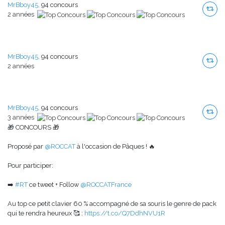
MrBboy45,
94 concours
2 années
MrBboy45,
94 concours
2 années
MrBboy45,
94 concours
3 années
🎁 CONCOURS 🎁
Proposé par
@ROCCAT
à l'occasion de Pâques ! 🔥
Pour participer:
➡️
#RT
ce tweet + Follow
@ROCCATFrance
Au top ce petit clavier 60 % accompagné de sa souris le genre de pack
qui te rendra heureux 🥰 :
https://t.co/Q7DdhNVU1R