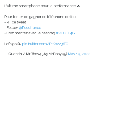
L'ultime smartphone pour la performance 🔥
Pour tenter de gagner ce téléphone de fou :
- RT ce tweet
- Follow
@Pocofrance
- Commentez avec le hashtag
#POCOF4GT
Let’s go 🥳
pic.twitter.com/PtKoz23tTC
— Quentin / MrBboy45 (@MrBboy45)
May 14, 2022