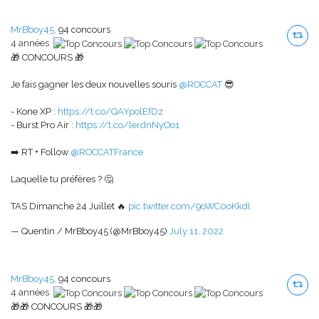
MrBboy45,
94 concours
4 années
🎁 CONCOURS 🎁
Je fais gagner les deux nouvelles souris
@ROCCAT
😎
- Kone XP :
https://t.co/QAYpolEfDz
- Burst Pro Air :
https://t.co/lerdnNyOo1
➡️ RT + Follow
@ROCCATFrance
Laquelle tu préfères ? 🤔
TAS Dimanche 24 Juillet 🔥
pic.twitter.com/9oWC0oKkdI
— Quentin / MrBboy45 (@MrBboy45)
July 11, 2022
MrBboy45,
94 concours
4 années
🎁🎁 CONCOURS 🎁🎁