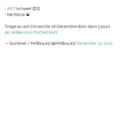
-
#RT
ce tweet 👏🏻
- Me follow 🥃
Tirage au sort Dimanche 18 Décembre donc dans 3 jours
pic.twitter.com/6vOxHcke2Y
— Quintinel / MrBboy45 (@MrBboy45)
December 15, 2022