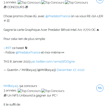
3 années
🎁 CONCOURS 🎁
Chose promis chose dû, avec
@PredatorFrance
on va vous RE-GA-LER
🤌🏻
Gagne ta carte Graphique Acer Predator Bifrost Intel Arc A770 OC 🔥
Pour cela rien de plus simple:
-
#RT
ce tweet 🔄
- Follow
@PredatorFrance
et moi-même 👀
TAS 8 Janvier 2023
pic.twitter.com/wrnqWDOgAe
— Quentin / MrBboy45 (@MrBboy45)
December 27, 2022
MrBboy45,
94 concours
3 années
🎁 Un NFS Unbound à gagner sur PC !
Il te suffit de: