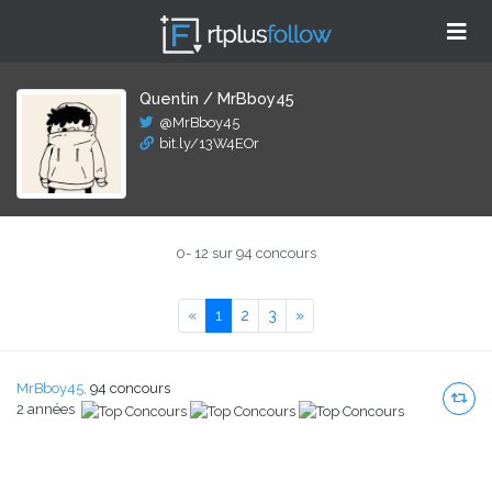
Quentin / MrBboy45
@MrBboy45
bit.ly/13W4EOr
0- 12 sur 94 concours
Previous
Next
«
1
2
3
»
MrBboy45,
94 concours
2 années