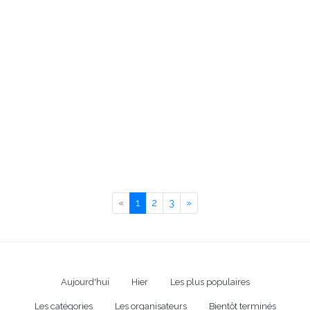
Previous
Next
«
1
2
3
»
Aujourd'hui
Hier
Les plus populaires
Les catégories
Les organisateurs
Bientôt terminés