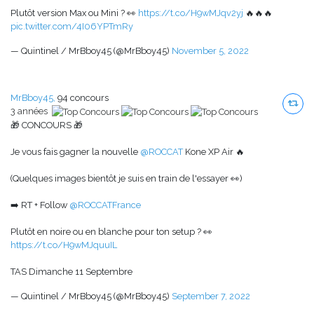
Plutôt version Max ou Mini ? 👀
https://t.co/H9wMJqv2yj
🔥🔥🔥
pic.twitter.com/4I06YPTmRy
— Quintinel / MrBboy45 (@MrBboy45)
November 5, 2022
MrBboy45,
94 concours
3 années
🎁 CONCOURS 🎁
Je vous fais gagner la nouvelle
@ROCCAT
Kone XP Air 🔥
(Quelques images bientôt je suis en train de l'essayer 👀)
➡️ RT + Follow
@ROCCATFrance
Plutôt en noire ou en blanche pour ton setup ? 👀
https://t.co/H9wMJquuIL
TAS Dimanche 11 Septembre
— Quintinel / MrBboy45 (@MrBboy45)
September 7, 2022