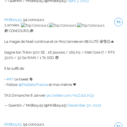
— Quentin / MrBboy45 (@MrBboy45)
April 3, 2023
MrBboy45,
94 concours
3 années
🎁 CONCOURS 🎁
La magie de Noel continue et on finis l’année en BEAUTÉ 🤩🎅🏻🔥
Gagne ton Triton 500 SE : 16 pouces / 165 Hz / Intel Core I7 / RTX
3070 / 32 Go RAM / 1 To SSD 😎
Il te suffit de:
-
#RT
ce tweet 🔄
- Follow
@PredatorFrance
et moi-même 💗
TAS Dimanche 8 Janvier
pic.twitter.com/K4ZsI2UrCp
— Quentin / MrBboy45 (@MrBboy45)
December 30, 2022
MrBboy45,
94 concours