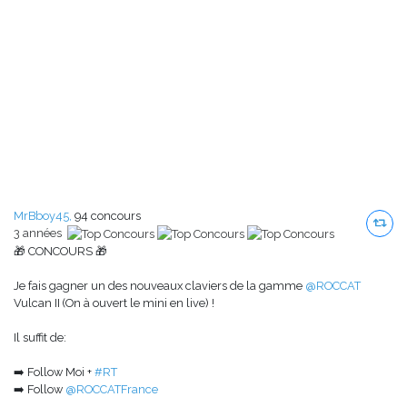
MrBboy45,
94 concours
3 années
🎁 CONCOURS 🎁
Je fais gagner un des nouveaux claviers de la gamme
@ROCCAT
Vulcan II (On à ouvert le mini en live) !
Il suffit de:
➡️ Follow Moi +
#RT
➡️ Follow
@ROCCATFrance