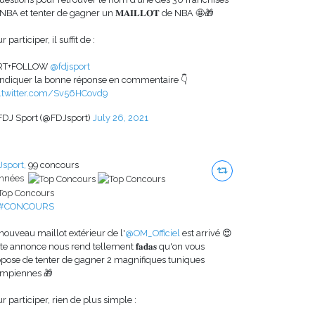
NBA et tenter de gagner un 𝐌𝐀𝐈𝐋𝐋𝐎𝐓 de NBA 🤩🎁
r participer, il suffit de :
 RT+FOLLOW
@fdjsport
Indiquer la bonne réponse en commentaire 👇
c.twitter.com/Sv56HCovd9
FDJ Sport (@FDJsport)
July 26, 2021
sport,
99 concours
années
#CONCOURS
nouveau maillot extérieur de l'
@OM_Officiel
est arrivé 😍
te annonce nous rend tellement 𝐟𝐚𝐝𝐚𝐬 qu'on vous
pose de tenter de gagner 2 magnifiques tuniques
ympiennes 🎁
r participer, rien de plus simple :