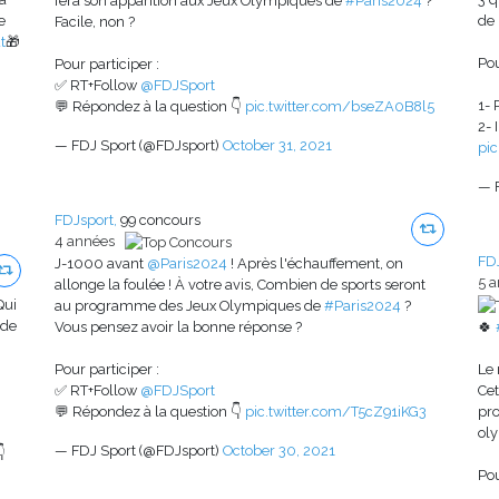
fera son apparition aux Jeux Olympiques de
#Paris2024
?
e
de 
Facile, non ?
t
🎁
Pou
Pour participer :
✅ RT+Follow
@FDJSport
1-
💬 Répondez à la question 👇
pic.twitter.com/bseZA0B8l5
2- 
— FDJ Sport (@FDJsport)
October 31, 2021
pi
— 
FDJsport,
99 concours
4 années
FDJ
J-1000 avant
@Paris2024
! Après l'échauffement, on
5 
allonge la foulée ! À votre avis, Combien de sports seront
Qui
au programme des Jeux Olympiques de
#Paris2024
?
de
Vous pensez avoir la bonne réponse ?
🍀
Pour participer :
Le 
✅ RT+Follow
@FDJSport
Cet
💬 Répondez à la question 👇
pic.twitter.com/T5cZ91iKG3
pro
ol
— FDJ Sport (@FDJsport)
October 30, 2021

Pou