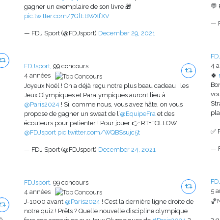
💬 
gagner un exemplaire de son livre 🎁
pic.twitter.com/7GlEBWXfXV
— 
— FDJ Sport (@FDJsport)
December 29, 2021
FDJ
4 
FDJsport,
99 concours
4 années
🍀
Bon
Joyeux Noël ! On a déjà reçu notre plus beau cadeau : les
vou
Jeux Olympiques et Paralympiques auront lieu à
Str
@Paris2024
! Si, comme nous, vous avez hâte, on vous
pla
propose de gagner un sweat de l’
@EquipeFra
et des
écouteurs pour patienter ! Pour jouer 👉 RT+FOLLOW
✅ 
@FDJsport
pic.twitter.com/WQBSsujc5t
— 
— FDJ Sport (@FDJsport)
December 24, 2021
FDJ
FDJsport,
99 concours
5 
4 années
🏀
J-1000 avant
@Paris2024
! C’est la dernière ligne droite de
notre quiz ! Prêts ? Quelle nouvelle discipline olympique
 à
3 q