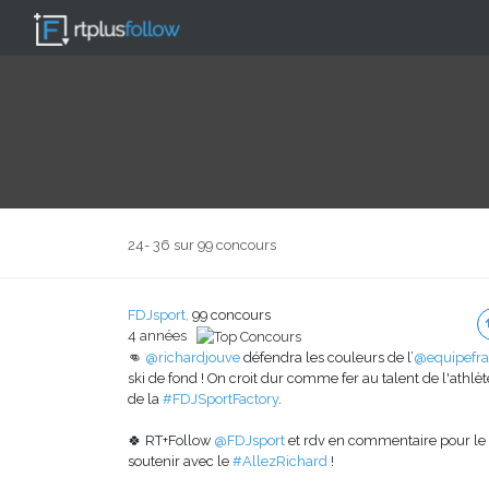
24- 36 sur 99 concours
FDJsport,
99 concours
4 années
👊
@richardjouve
défendra les couleurs de l’
@equipefra
ski de fond ! On croit dur comme fer au talent de l'athlèt
de la
#FDJSportFactory
.
🍀 RT+Follow
@FDJsport
et rdv en commentaire pour le
soutenir avec le
#AllezRichard
!