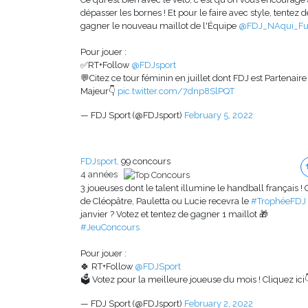
dépasser les bornes ! Et pour le faire avec style, tentez d
gagner le nouveau maillot de l'Équipe
@FDJ_NAqui_Fu
Pour jouer :​
✅RT+Follow
@FDJsport
💬Citez ce tour féminin en juillet dont FDJ est Partenaire
Majeur👇
pic.twitter.com/7dnp8SlPQT
— FDJ Sport (@FDJsport)
February 5, 2022
FDJsport,
99 concours
4 années
3 joueuses dont le talent illumine le handball français ! 
de Cléopâtre, Pauletta ou Lucie recevra le
#TrophéeFDJ
janvier ? Votez et tentez de gagner 1 maillot 🎁​
#JeuConcours
Pour jouer :
🍀 RT+Follow
@FDJSport
🗳 Votez pour la meilleure joueuse du mois ! Cliquez ici
— FDJ Sport (@FDJsport)
February 2, 2022