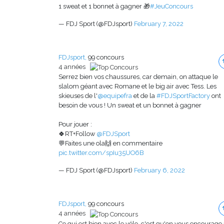
1 sweat et 1 bonnet à gagner 🎁
#JeuConcours
— FDJ Sport (@FDJsport)
February 7, 2022
FDJsport,
99 concours
4 années
Serrez bien vos chaussures, car demain, on attaque le
slalom géant avec Romane et le big air avec Tess. Les
skieuses de l'
@equipefra
et de la
#FDJSportFactory
ont
besoin de vous ! Un sweat et un bonnet à gagner
Pour jouer :
🍀RT+Follow
@FDJSport
💬Faites une ola🙌 en commentaire
pic.twitter.com/spIu35UO6B
— FDJ Sport (@FDJsport)
February 6, 2022
FDJsport,
99 concours
4 années
Ce qui est bien avec le vélo, c'est qu'on vous encourage