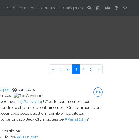
Bientôt terminés
Populaires
Catégories
Previous
Next
«
1
2
3
4
5
»
sport,
99 concours
années
1000 avant
@Paris2024
! C’est le bon moment pour
prendre le chemin de l’entraînement. On commence en
ceur avec cette question : combien d’athlètes
ticiperont aux Jeux Olympiques de
#Paris2024
?
r participer :
RT+follow
@FDJSport