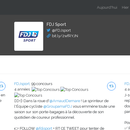
Aujourd'hui
Hier
FDJ Sport
@FDJsport
bit.ly/2wfRYJN
FDJsport,
99 concours
FDJ
4 années
4 
en
J-
e
re
🚴‍♂️💨 Dans la roue d'
@ArnaudDemare
! Le sprinteur de
dou
l'Équipe cycliste
@GroupamaFDJ
vous emmène toute une
par
saison sur son porte-bagages à la découverte de son
quotidien de coureur professionnel.
Pou
✅ 
👉 FOLLOW
@fdjsport
+ RT CE TWEET pour tenter de