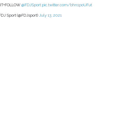
RT+FOLLOW
@FDJSport
pic.twitter.com/bhn1poUFut
FDJ Sport (@FDJsport)
July 13, 2021