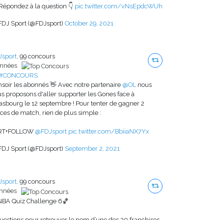
Répondez à la question 👇
pic.twitter.com/vNsEpdcWUh
FDJ Sport (@FDJsport)
October 29, 2021
sport,
99 concours
années
#CONCOURS
soir les abonnés 👋 Avec notre partenaire
@OL
nous
s proposons d'aller supporter les Gones face à
asbourg le 12 septembre ! Pour tenter de gagner 2
ces de match, rien de plus simple :
RT+FOLLOW
@FDJsport
pic.twitter.com/BbiiaNX7Yx
FDJ Sport (@FDJsport)
September 2, 2021
sport,
99 concours
années
NBA Quiz Challenge 6🏀
uestions pour retrouver le nom d’une des 30 franchises