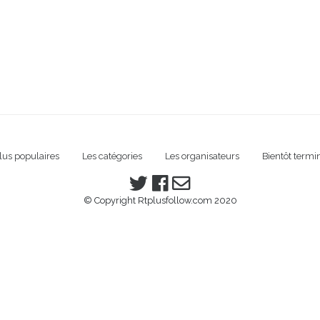
lus populaires
Les catégories
Les organisateurs
Bientôt termi
© Copyright Rtplusfollow.com 2020