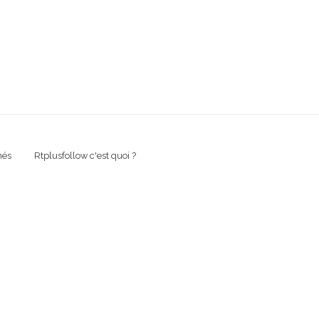
nés
Rtplusfollow c'est quoi ?